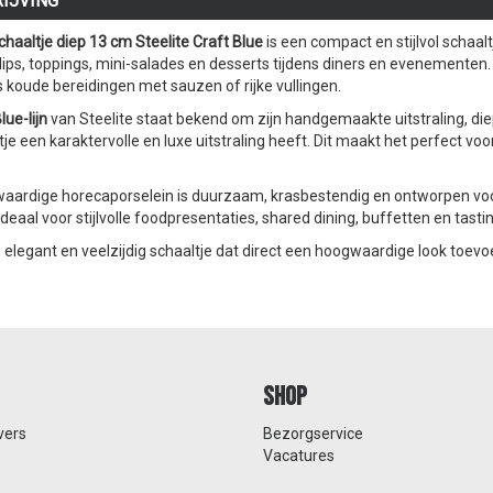
IJVING
haaltje diep 13 cm Steelite Craft Blue
is een compact en stijlvol schaalt
ps, toppings, mini-salades en desserts tijdens diners en evenementen. D
 koude bereidingen met sauzen of rijke vullingen.
lue-lijn
van Steelite staat bekend om zijn handgemaakte uitstraling, d
tje een karaktervolle en luxe uitstraling heeft. Dit maakt het perfect vo
aardige horeca­porselein is duurzaam, krasbestendig en ontworpen voo
ideaal voor stijlvolle foodpresentaties, shared dining, buffetten en tast
 elegant en veelzijdig schaaltje dat direct een hoogwaardige look toevoeg
Shop
vers
Bezorgservice
Vacatures