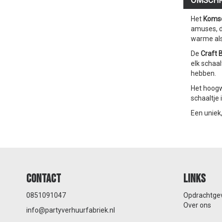
OMSCHR
Het
Komsc
amuses, di
warme als
De
Craft B
elk schaal
hebben.
Het hoogw
schaaltje 
Een uniek,
Contact
Links
0851091047
Opdrachtge
Over ons
info@partyverhuurfabriek.nl