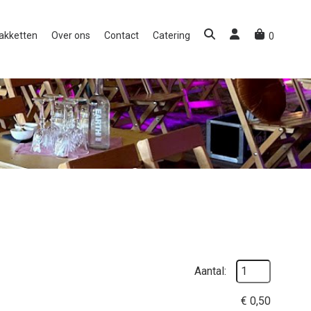
akketten
Over ons
Contact
Catering
0
Aantal:
€
0,50