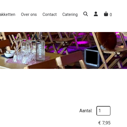
akketten
Over ons
Contact
Catering
0
Aantal:
€
7,95