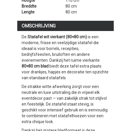
Hoogte
110 cm
Breddte
80 cm
Lengte
80 cm
OMSCHRIJVING
De
Statafel wit vierkant (80×80 cm)
is een
moderne, frisse en veelzijdige statafel die
ideaal is voor borrels, recepties,
bedrijfsfeesten, bruiloften en andere
evenementen. Dankzij het ruime vierkante
80×80 cm blad
biedt deze tafel extra plaats
voor drankjes, hapjes en decoratie ten opzichte
van standaard statafels.
De strakke witte afwerking zorgt voor een
neutrale en luxe uitstraling die in vrijwel elk
eventdecor past — van zakelijk strak tot stijlvol
en feestelijk. De statafel staat stevig, is
geschikt voor intensief gebruik en is eenvoudig
te combineren met statafelhoezen voor een
extra chique look.
Dankzij het grotere bladformaat is deze