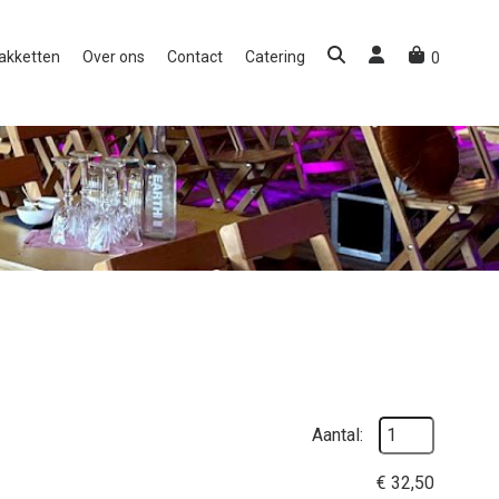
akketten
Over ons
Contact
Catering
0
Aantal:
€
32,50