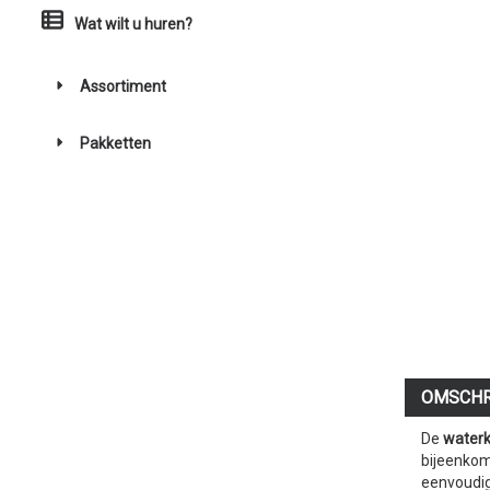
Wat wilt u huren?
Assortiment
Pakketten
OMSCHR
De
waterk
bijeenkom
eenvoudig